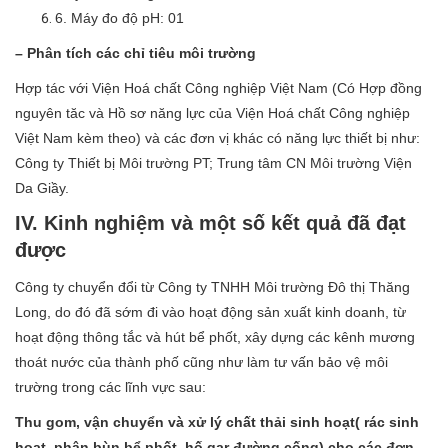
6. Máy đo độ pH: 01
– Phân tích các chỉ tiêu môi trường
Hợp tác với Viện Hoá chất Công nghiệp Việt Nam (Có Hợp đồng
nguyên tăc và Hồ sơ năng lực của Viện Hoá chất Công nghiệp
Việt Nam kèm theo) và các đơn vị khác có năng lực thiết bị như:
Công ty Thiết bị Môi trường PT; Trung tâm CN Môi trường Viện
Da Giầy.
IV. Kinh nghiệm và một số kết quả đã đạt
được
Công ty chuyển đổi từ Công ty TNHH Môi trường Đô thị Thăng
Long, do đó đã sớm đi vào hoạt động sản xuất kinh doanh, từ
hoạt động thông tắc và hút bể phốt, xây dựng các kênh mương
thoát nước của thành phố cũng như làm tư vấn bảo vệ môi
trường trong các lĩnh vực sau:
Thu gom, vận chuyển và xử lý chất thải sinh hoạt( rác sinh
hoạt, phân bùn bể phốt, hố gar đường cống) cho các đơn