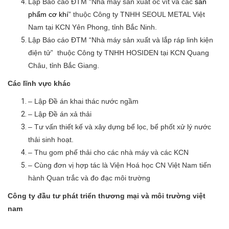
Lập Báo cáo ĐTM “Nhà máy sản xuất ốc vít và các
sản
phẩm cơ khí
” thuộc Công ty TNHH SEOUL METAL Việt
Nam tại KCN Yên Phong, tỉnh Bắc Ninh.
Lập Báo cáo ĐTM “Nhà máy sản xuất và lắp ráp linh kiện
điện tử” thuộc Công ty TNHH HOSIDEN tại KCN Quang
Châu, tỉnh Bắc Giang.
Các lĩnh vực khác
– Lập Đề án khai thác nước ngầm
– Lập Đề án xả thải
– Tư vấn thiết kế và xây dựng bể lọc, bể phốt xử lý nước
thải sinh hoạt.
– Thu gom phế thải cho các nhà máy và các KCN
– Cùng đơn vị hợp tác là Viện Hoá học CN Việt Nam tiến
hành Quan trắc và đo đạc môi trường
Công ty đầu tư phát triển thương mại và
môi trường việt
nam